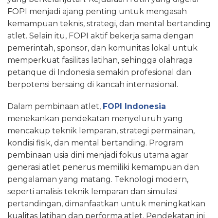
FOPI menjadi ajang penting untuk mengasah
kemampuan teknis, strategi, dan mental bertanding
atlet. Selain itu, FOPI aktif bekerja sama dengan
pemerintah, sponsor, dan komunitas lokal untuk
memperkuat fasilitas latihan, sehingga olahraga
petanque di Indonesia semakin profesional dan
berpotensi bersaing di kancah internasional.
Dalam pembinaan atlet,
FOPI Indonesia
menekankan pendekatan menyeluruh yang
mencakup teknik lemparan, strategi permainan,
kondisi fisik, dan mental bertanding. Program
pembinaan usia dini menjadi fokus utama agar
generasi atlet penerus memiliki kemampuan dan
pengalaman yang matang. Teknologi modern,
seperti analisis teknik lemparan dan simulasi
pertandingan, dimanfaatkan untuk meningkatkan
kualitas latihan dan performa atlet. Pendekatan ini