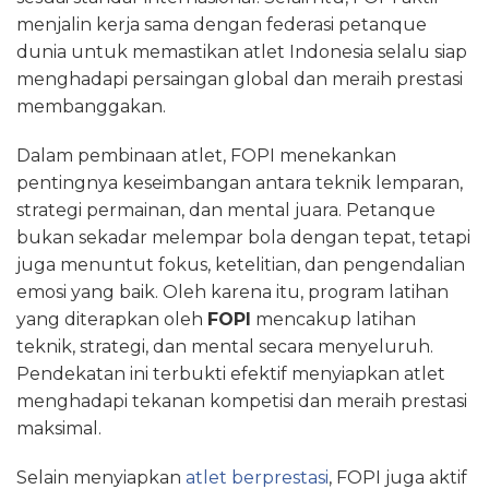
menjalin kerja sama dengan federasi petanque
dunia untuk memastikan atlet Indonesia selalu siap
menghadapi persaingan global dan meraih prestasi
membanggakan.
Dalam pembinaan atlet, FOPI menekankan
pentingnya keseimbangan antara teknik lemparan,
strategi permainan, dan mental juara. Petanque
bukan sekadar melempar bola dengan tepat, tetapi
juga menuntut fokus, ketelitian, dan pengendalian
emosi yang baik. Oleh karena itu, program latihan
yang diterapkan oleh
FOPI
mencakup latihan
teknik, strategi, dan mental secara menyeluruh.
Pendekatan ini terbukti efektif menyiapkan atlet
menghadapi tekanan kompetisi dan meraih prestasi
maksimal.
Selain menyiapkan
atlet berprestasi
, FOPI juga aktif