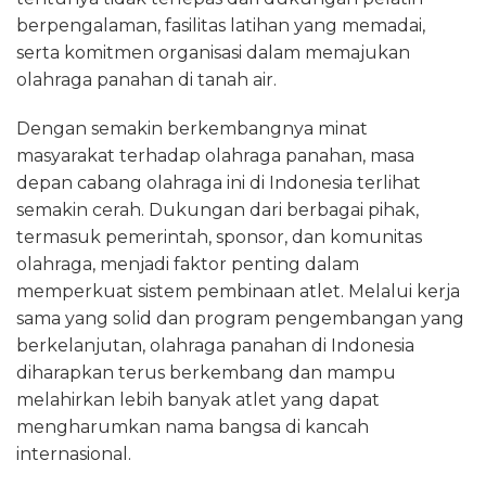
berpengalaman, fasilitas latihan yang memadai,
serta komitmen organisasi dalam memajukan
olahraga panahan di tanah air.
Dengan semakin berkembangnya minat
masyarakat terhadap olahraga panahan, masa
depan cabang olahraga ini di Indonesia terlihat
semakin cerah. Dukungan dari berbagai pihak,
termasuk pemerintah, sponsor, dan komunitas
olahraga, menjadi faktor penting dalam
memperkuat sistem pembinaan atlet. Melalui kerja
sama yang solid dan program pengembangan yang
berkelanjutan, olahraga panahan di Indonesia
diharapkan terus berkembang dan mampu
melahirkan lebih banyak atlet yang dapat
mengharumkan nama bangsa di kancah
internasional.