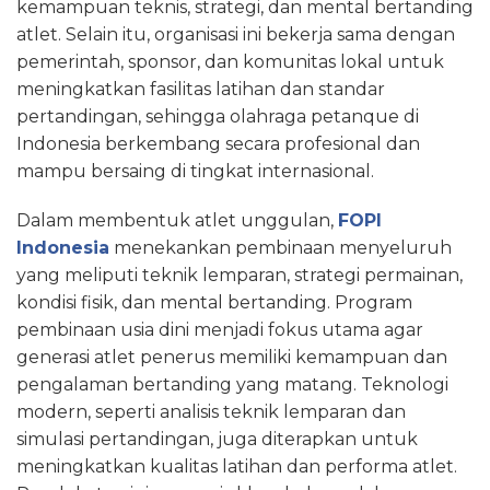
kemampuan teknis, strategi, dan mental bertanding
atlet. Selain itu, organisasi ini bekerja sama dengan
pemerintah, sponsor, dan komunitas lokal untuk
meningkatkan fasilitas latihan dan standar
pertandingan, sehingga olahraga petanque di
Indonesia berkembang secara profesional dan
mampu bersaing di tingkat internasional.
Dalam membentuk atlet unggulan,
FOPI
Indonesia
menekankan pembinaan menyeluruh
yang meliputi teknik lemparan, strategi permainan,
kondisi fisik, dan mental bertanding. Program
pembinaan usia dini menjadi fokus utama agar
generasi atlet penerus memiliki kemampuan dan
pengalaman bertanding yang matang. Teknologi
modern, seperti analisis teknik lemparan dan
simulasi pertandingan, juga diterapkan untuk
meningkatkan kualitas latihan dan performa atlet.