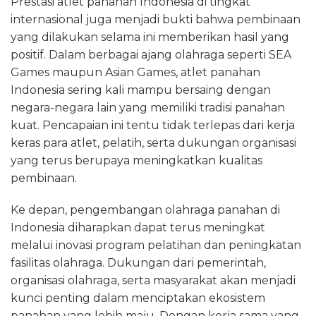
Prestasi atlet panahan Indonesia di tingkat
internasional juga menjadi bukti bahwa pembinaan
yang dilakukan selama ini memberikan hasil yang
positif. Dalam berbagai ajang olahraga seperti SEA
Games maupun Asian Games, atlet panahan
Indonesia sering kali mampu bersaing dengan
negara-negara lain yang memiliki tradisi panahan
kuat. Pencapaian ini tentu tidak terlepas dari kerja
keras para atlet, pelatih, serta dukungan organisasi
yang terus berupaya meningkatkan kualitas
pembinaan.
Ke depan, pengembangan olahraga panahan di
Indonesia diharapkan dapat terus meningkat
melalui inovasi program pelatihan dan peningkatan
fasilitas olahraga. Dukungan dari pemerintah,
organisasi olahraga, serta masyarakat akan menjadi
kunci penting dalam menciptakan ekosistem
panahan yang lebih maju. Dengan kerja sama yang