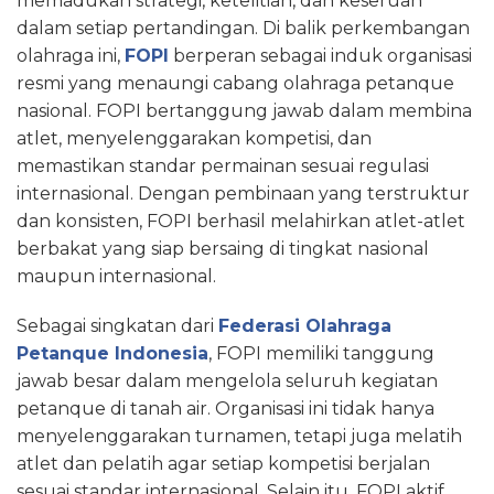
memadukan strategi, ketelitian, dan keseruan
dalam setiap pertandingan. Di balik perkembangan
olahraga ini,
FOPI
berperan sebagai induk organisasi
resmi yang menaungi cabang olahraga petanque
nasional. FOPI bertanggung jawab dalam membina
atlet, menyelenggarakan kompetisi, dan
memastikan standar permainan sesuai regulasi
internasional. Dengan pembinaan yang terstruktur
dan konsisten, FOPI berhasil melahirkan atlet-atlet
berbakat yang siap bersaing di tingkat nasional
maupun internasional.
Sebagai singkatan dari
Federasi Olahraga
Petanque Indonesia
, FOPI memiliki tanggung
jawab besar dalam mengelola seluruh kegiatan
petanque di tanah air. Organisasi ini tidak hanya
menyelenggarakan turnamen, tetapi juga melatih
atlet dan pelatih agar setiap kompetisi berjalan
sesuai standar internasional. Selain itu, FOPI aktif