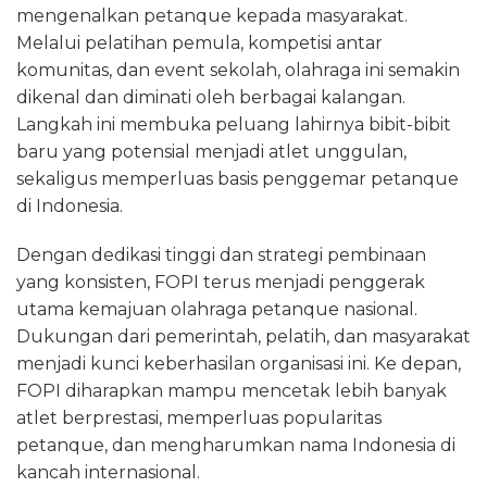
mengenalkan petanque kepada masyarakat.
Melalui pelatihan pemula, kompetisi antar
komunitas, dan event sekolah, olahraga ini semakin
dikenal dan diminati oleh berbagai kalangan.
Langkah ini membuka peluang lahirnya bibit-bibit
baru yang potensial menjadi atlet unggulan,
sekaligus memperluas basis penggemar petanque
di Indonesia.
Dengan dedikasi tinggi dan strategi pembinaan
yang konsisten, FOPI terus menjadi penggerak
utama kemajuan olahraga petanque nasional.
Dukungan dari pemerintah, pelatih, dan masyarakat
menjadi kunci keberhasilan organisasi ini. Ke depan,
FOPI diharapkan mampu mencetak lebih banyak
atlet berprestasi, memperluas popularitas
petanque, dan mengharumkan nama Indonesia di
kancah internasional.