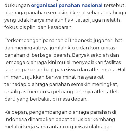
dukungan
organisasi panahan nasional
tersebut,
olahraga panahan semakin dikenal sebagai olahraga
yang tidak hanya melatih fisik, tetapi juga melatih
fokus, disiplin, dan kesabaran.
Perkembangan panahan di Indonesia juga terlihat
dari meningkatnya jumlah klub dan komunitas
panahan di berbagai daerah. Banyak sekolah dan
lembaga olahraga kini mulai menyediakan fasilitas
latihan panahan bagi para siswa dan atlet muda. Hal
ini menunjukkan bahwa minat masyarakat
terhadap olahraga panahan semakin meningkat,
sekaligus membuka peluang lahirnya atlet-atlet
baru yang berbakat di masa depan.
Ke depan, pengembangan olahraga panahan di
Indonesia diharapkan dapat terus berkembang
melalui kerja sama antara organisasi olahraga,