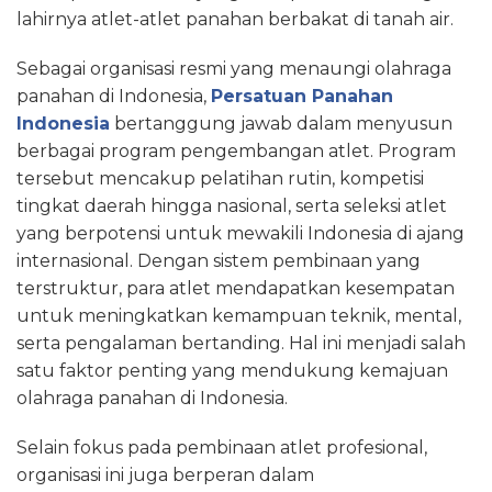
lahirnya atlet-atlet panahan berbakat di tanah air.
Sebagai organisasi resmi yang menaungi olahraga
panahan di Indonesia,
Persatuan Panahan
Indonesia
bertanggung jawab dalam menyusun
berbagai program pengembangan atlet. Program
tersebut mencakup pelatihan rutin, kompetisi
tingkat daerah hingga nasional, serta seleksi atlet
yang berpotensi untuk mewakili Indonesia di ajang
internasional. Dengan sistem pembinaan yang
terstruktur, para atlet mendapatkan kesempatan
untuk meningkatkan kemampuan teknik, mental,
serta pengalaman bertanding. Hal ini menjadi salah
satu faktor penting yang mendukung kemajuan
olahraga panahan di Indonesia.
Selain fokus pada pembinaan atlet profesional,
organisasi ini juga berperan dalam