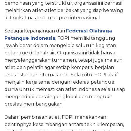
pembinaan yang terstruktur, organisasi ini berhasil
melahirkan atlet-atlet berbakat yang siap bersaing
di tingkat nasional maupun internasional.
Sebagai kepanjangan dari
Federasi Olahraga
Petanque Indonesia
, FOPI memiliki tanggung
jawab besar dalam mengelola seluruh kegiatan
petanque di tanah air. Organisasi ini tidak hanya
menyelenggarakan turnamen, tetapi juga melatih
atlet dan pelatih agar setiap kompetisi berjalan
sesuai standar internasional. Selain itu, FOPI aktif
menjalin kerja sama dengan federasi petanque
dunia untuk memastikan atlet Indonesia selalu siap
menghadapi persaingan global dan mengukir
prestasi membanggakan.
Dalam pembinaan atlet, FOPI menekankan
pentingnya keseimbangan antara teknik lemparan,