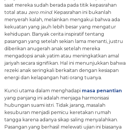
saat mereka sudah berada pada titik kepasrahan
total atau
zero mind
. Kepasrahan ini bukanlah
menyerah kalah, melainkan mengakui bahwa ada
kekuatan yang jauh lebih besar yang mengatur
kehidupan. Banyak cerita inspiratif tentang
pasangan yang setelah sekian lama menanti, justru
diberikan anugerah anak setelah mereka
mengadopsi anak yatim atau meningkatkan amal
jariyah secara signifikan. Hal ini menunjukkan bahwa
rezeki anak seringkali berkaitan dengan kesiapan
energi dan kelapangan hati orang tuanya.
Kunci utama dalam menghadapi
masa penantian
yang panjang ini adalah menjaga harmonisasi
hubungan suami istri. Tidak jarang, masalah
kesuburan menjadi pemicu keretakan rumah
tangga karena adanya sikap saling menyalahkan.
Pasangan yang berhasil melewati ujian ini biasanya