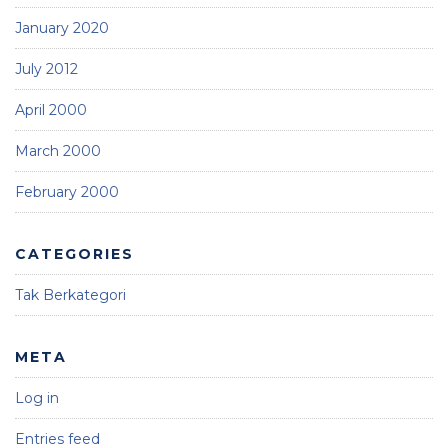
January 2020
July 2012
April 2000
March 2000
February 2000
CATEGORIES
Tak Berkategori
META
Log in
Entries feed