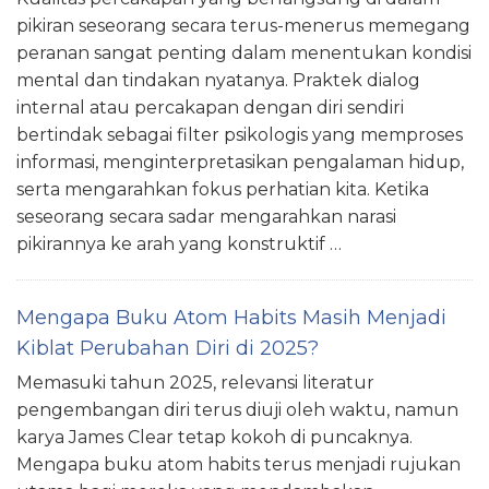
pikiran seseorang secara terus-menerus memegang
peranan sangat penting dalam menentukan kondisi
mental dan tindakan nyatanya. Praktek dialog
internal atau percakapan dengan diri sendiri
bertindak sebagai filter psikologis yang memproses
informasi, menginterpretasikan pengalaman hidup,
serta mengarahkan fokus perhatian kita. Ketika
seseorang secara sadar mengarahkan narasi
pikirannya ke arah yang konstruktif …
Mengapa Buku Atom Habits Masih Menjadi
Kiblat Perubahan Diri di 2025?
Memasuki tahun 2025, relevansi literatur
pengembangan diri terus diuji oleh waktu, namun
karya James Clear tetap kokoh di puncaknya.
Mengapa buku atom habits terus menjadi rujukan