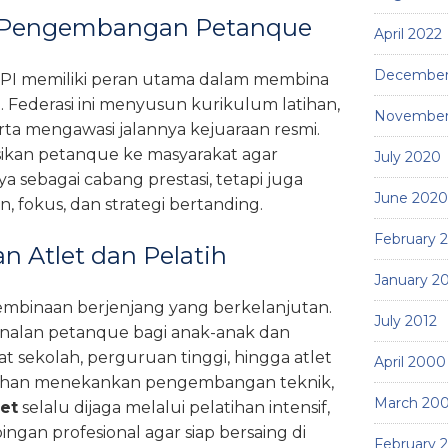
m Pengembangan Petanque
April 2022
December
FOPI memiliki peran utama dalam membina
. Federasi ini menyusun kurikulum latihan,
November
erta mengawasi jalannya kejuaraan resmi.
ikan petanque ke masyarakat agar
July 2020
a sebagai cabang prestasi, tetapi juga
June 2020
n, fokus, dan strategi bertanding.
February 
 Atlet dan Pelatih
January 2
embinaan berjenjang yang berkelanjutan.
July 2012
enalan petanque bagi anak-anak dan
at sekolah, perguruan tinggi, hingga atlet
April 2000
latihan menekankan pengembangan teknik,
March 20
let
selalu dijaga melalui pelatihan intensif,
ngan profesional agar siap bersaing di
February 