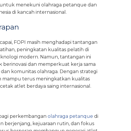
untuk menekuni olahraga petanque dan
ia di kancah internasional.
rapan
icapai, FOPI masih menghadapi tantangan
latihan, peningkatan kualitas pelatih di
knologi modern. Namun, tantangan ini
k berinovasi dan memperkuat kerja sama
 dan komunitas olahraga. Dengan strategi
an mampu terus meningkatkan kualitas
tak atlet berdaya saing internasional.
a bagi perkembangan
olahraga petanque
di
n berjenjang, kejuaraan rutin, dan fokus
ni terus berperan membangun generasi atlet