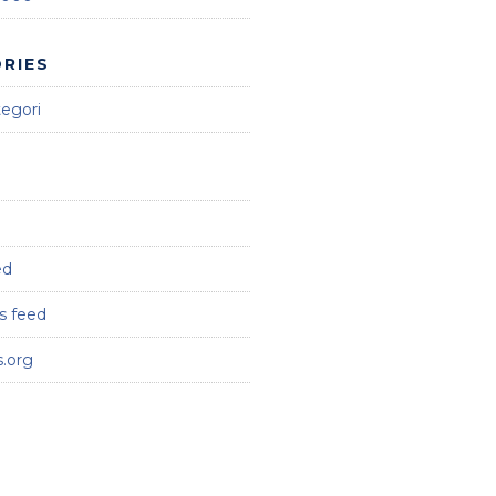
RIES
egori
ed
 feed
.org