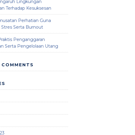
Pengaruh Lingkungan
n Terhadap Kesuksesan
musatan Perhatian Guna
 Stres Serta Burnout
raktis Penganggaran
n Serta Pengelolaan Utang
T COMMENTS
ES
23