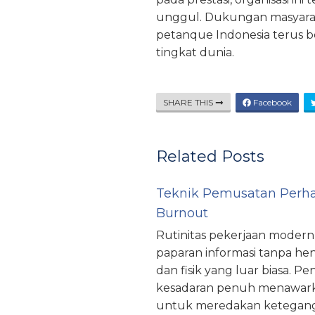
unggul. Dukungan masyarak
petanque Indonesia terus 
tingkat dunia.
SHARE THIS
Facebook
Related Posts
Teknik Pemusatan Perha
Burnout
Rutinitas pekerjaan modern
paparan informasi tanpa hen
dan fisik yang luar biasa. P
kesadaran penuh menawarka
untuk meredakan keteganga