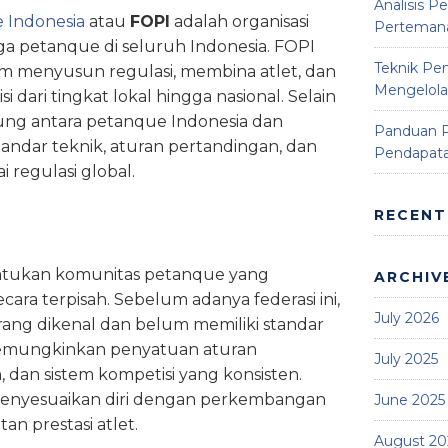
Analisis 
 Indonesia
atau
FOPI
adalah organisasi
Pertemana
a petanque di seluruh Indonesia. FOPI
Teknik Pe
am menyusun regulasi, membina atlet, dan
Mengelola
dari tingkat lokal hingga nasional. Selain
ung antara petanque Indonesia dan
Panduan P
standar teknik, aturan pertandingan, dan
Pendapata
i regulasi global.
RECEN
atukan komunitas petanque yang
ARCHIV
ra terpisah. Sebelum adanya federasi ini,
July 2026
rang dikenal dan belum memiliki standar
memungkinkan penyatuan aturan
July 2025
, dan sistem kompetisi yang konsisten.
us menyesuaikan diri dengan perkembangan
June 2025
n prestasi atlet.
August 20