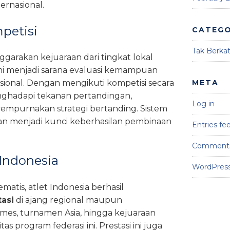
ernasional.
petisi
CATEGO
Tak Berkat
garakan kejuaraan dari tingkat lokal
ini menjadi sarana evaluasi kemampuan
META
nasional. Dengan mengikuti kompetisi secara
enghadapi tekanan pertandingan,
Log in
empurnakan strategi bertanding. Sistem
an menjadi kunci keberhasilan pembinaan
Entries fe
Comments
 Indonesia
WordPress
atis, atlet Indonesia berhasil
tasi
di ajang regional maupun
ames, turnamen Asia, hingga kejuaraan
s program federasi ini. Prestasi ini juga