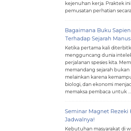
kejenuhan kerja. Praktek i
pemusatan perhatian seca
Bagaimana Buku Sapien
Terhadap Sejarah Manus
Ketika pertama kali diterbit
mengguncang dunia intelek
perjalanan spesies kita. M
memandang sejarah bukan se
melainkan karena kemampua
biologi, dan ekonomi menjad
memaksa pembaca untuk 
Seminar Magnet Rezeki H
Jadwalnya!
Kebutuhan masyarakat di wi