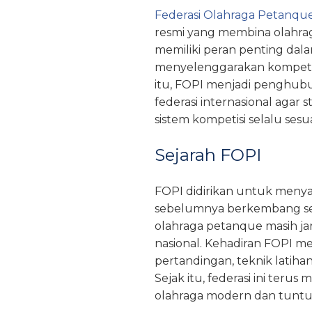
Federasi Olahraga Petanque
resmi yang membina olahrag
memiliki peran penting dal
menyelenggarakan kompetisi 
itu, FOPI menjadi penghub
federasi internasional agar 
sistem kompetisi selalu sesua
Sejarah FOPI
FOPI didirikan untuk meny
sebelumnya berkembang seca
olahraga petanque masih ja
nasional. Kehadiran FOPI 
pertandingan, teknik latihan
Sejak itu, federasi ini ter
olahraga modern dan tuntuta